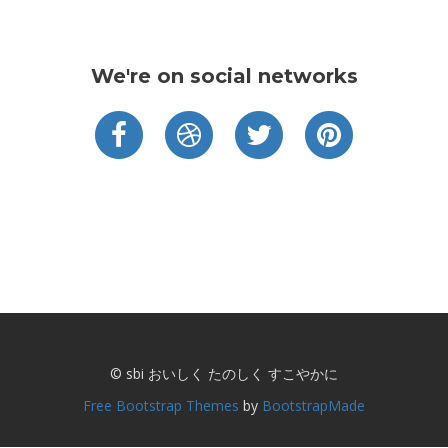
We're on social networks
© sbi おいしく たのしく すこやかに
Free Bootstrap Themes
by
BootstrapMade