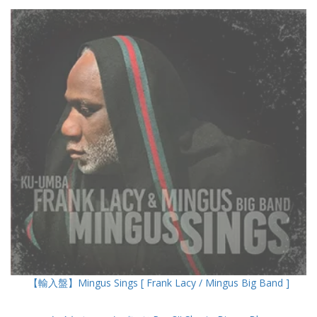
【輸入盤】Mingus Sings [ Frank Lacy / Mingus Big Band ]