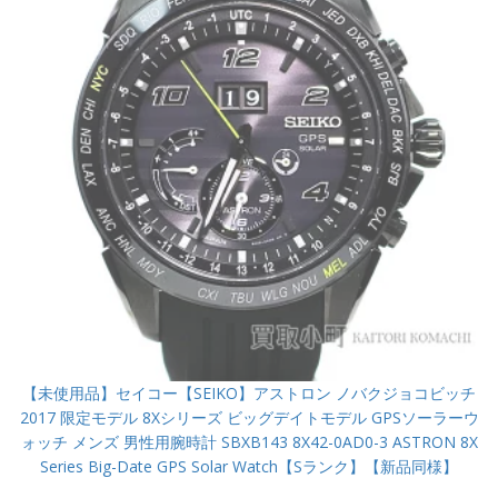
【未使用品】セイコー【SEIKO】アストロン ノバクジョコビッチ
2017 限定モデル 8Xシリーズ ビッグデイトモデル GPSソーラーウ
ォッチ メンズ 男性用腕時計 SBXB143 8X42-0AD0-3 ASTRON 8X
Series Big-Date GPS Solar Watch【Sランク】【新品同様】