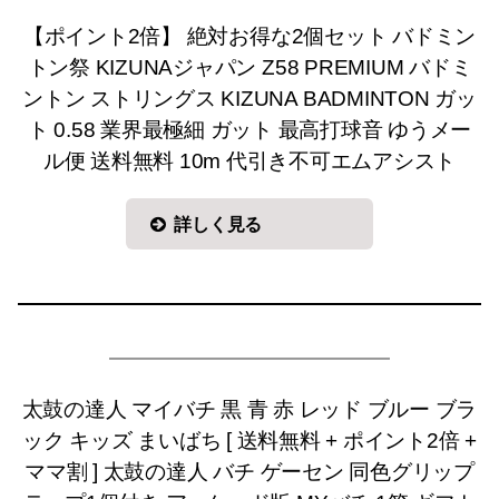
【ポイント2倍】 絶対お得な2個セット バドミン
トン祭 KIZUNAジャパン Z58 PREMIUM バドミ
ントン ストリングス KIZUNA BADMINTON ガッ
ト 0.58 業界最極細 ガット 最高打球音 ゆうメー
ル便 送料無料 10m 代引き不可エムアシスト
詳しく見る
太鼓の達人 マイバチ 黒 青 赤 レッド ブルー ブラ
ック キッズ まいばち [ 送料無料 + ポイント2倍 +
ママ割 ] 太鼓の達人 バチ ゲーセン 同色グリップ