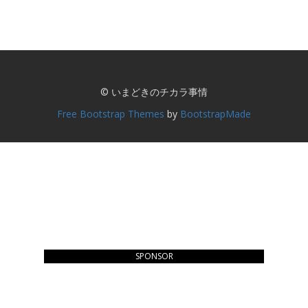
© いまどきのチカラ事情
Free Bootstrap Themes
by
BootstrapMade
SPONSOR