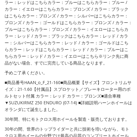
ラー：レッドはこちらカラー：ブルーはこちらカラー：ブルー /
カラー：イエローはこちらカラー：ブロンズ / カラー：ブラック
はこちらカラー：ブロンズ / カラー：シルバーはこちらカラー：
ブロンズ / カラー：ゴールドはこちらカラー：ブロンズ / カラー：
ブルーはこちらカラー：ブロンズ / カラー：イエローはこちらカ
ラー：レッド / カラー：ブラックはこちらカラー：レッド / カラ
ー：シルバーはこちらカラー：レッド / カラー：ゴールドはこち
らカラー：レッドはこちらカラー：レッド / カラー：ブルーはこ
ちらカラー：レッド / カラー：イエローはこちら※リンク先に商
品がない場合、すでに完売している商品となります。
予めご了承ください。
■商品番号HAAN_o_F_21-160■商品概要【サイズ】フロントリムサ
イズ：21-1.60【付属品】スプロケット／ブレーキローター用のボ
ルトセット付属 カラー：レッド カラー：ブロンズ■適合車種
▼SUZUKIRMZ 250 ENDURO (07-14) ■詳細説明ハーンホイールは
オランダにて誕生しました。
30年間、特にモトクロス用ホイールを製造・販売しております。
30年の間、世界のトップライダーと共に技術を培いながら、モト
クロス用ホイールの分野では最高の品質のコンプリートホイール