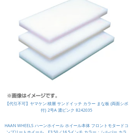
【代引不可】ヤマケン:積層 サンドイッチ カラー まな板 (両面シボ
付) 2号A 濃ピンク 8242035
HAAN WHEELS ハーンホイール ホイール本体 フロントモタードコ
ンプリートホイール F3.50／16.5インチ カラー：シルバー カラ