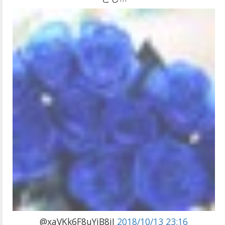
@xaVKk6F8uYiB8iJ
2018/10/13 23:16