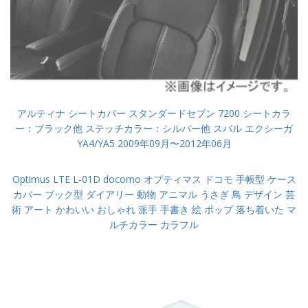
アルティナ シートカバー スタンダードセブン 7200 シートカラ
ー：ブラック他 ステッチカラー：シルバー他 スバル エクシーガ
YA4/YA5 2009年09月〜2012年06月
Optimus LTE L-01D docomo オプティマス ドコモ 手帳型 ケース
カバー ブック型 ダイアリー 動物 アニマル うさぎ 鳥 デザイン 芸
術 アート かわいい おしゃれ 派手 手書き 絵 ポップ 落ち着いた マ
ルチカラー カラフル