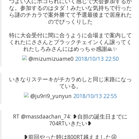
つよい人にボコられにいく感じで大会参加するか
な。参加するのはタダ！みたいな気持ちで行った
ら謎のチカラで案外勝てて予選最後まで居座れた
のでびっくりした
特に大会受付に間に合うように会場まで案内して
くれたにささんとブラックチェインくん譲ってく
れたしろみさんにはめっちゃ感謝🙏✨
@mizumizuame0
2018/10/13 22:50
いきなりステーキがチカラめしと同じ末路になっ
ている。
@ju9ri9_yunyun
2018/10/13 22:55
RT @massdaachan_74: ❥自担の誕生日までに
704RTいきたい❥
❥前回やった時は800RT越えました😜