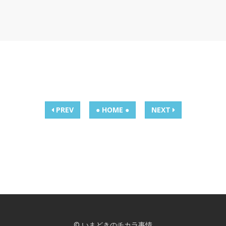
PREV
● HOME ●
NEXT
© いまどきのチカラ事情