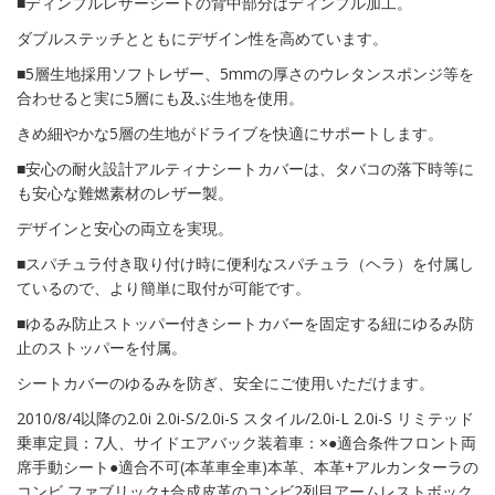
■ディンプルレザーシートの背中部分はディンプル加工。
ダブルステッチとともにデザイン性を高めています。
■5層生地採用ソフトレザー、5mmの厚さのウレタンスポンジ等を
合わせると実に5層にも及ぶ生地を使用。
きめ細やかな5層の生地がドライブを快適にサポートします。
■安心の耐火設計アルティナシートカバーは、タバコの落下時等に
も安心な難燃素材のレザー製。
デザインと安心の両立を実現。
■スパチュラ付き取り付け時に便利なスパチュラ（ヘラ）を付属し
ているので、より簡単に取付が可能です。
■ゆるみ防止ストッパー付きシートカバーを固定する紐にゆるみ防
止のストッパーを付属。
シートカバーのゆるみを防ぎ、安全にご使用いただけます。
2010/8/4以降の2.0i 2.0i-S/2.0i-S スタイル/2.0i-L 2.0i-S リミテッド
乗車定員：7人、サイドエアバック装着車：×●適合条件フロント両
席手動シート●適合不可(本革車全車)本革、本革+アルカンターラの
コンビ ファブリック+合成皮革のコンビ2列目アームレストボック