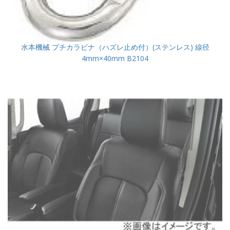
水本機械 プチカラビナ（ハズレ止め付）(ステンレス) 線径
4mm×40mm B2104